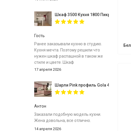
Шкаф 3500 Кухня 1800 Пикрит
Гость
Ранее заказывали кухню в студию.
Бе
Кухня мечта. Поэтому решили что
нужен шкаф распашной в таком же
стиле и цвете. Шкаф
собрали,инструкция
17 апреля 2026
понятна.Доставлен был в
срок.Спасибо за вместительный
Шарли Pink профиль Gola 4000
шкаф.
Антон
Заказали подобную модель кухни.
Жена довольна, все отлично.
14 апреля 2026