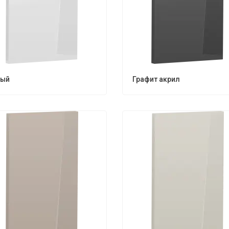
лый
Графит акрил