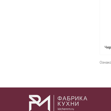
Че
Ознак