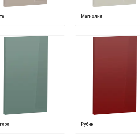
те
Магнолия
гара
Рубин