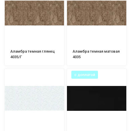
Аламбра темная глянец
Аламбра темная матовая
4035/Г
4035
с доплатой