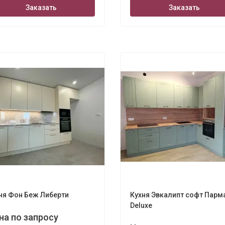
Заказать
Заказать
ola 3280х2400
ня Фон Беж Либерти
Кухня Эвкалипт софт Парм
Deluxe
на по запросу