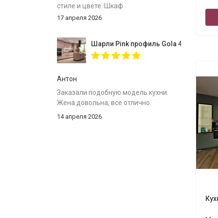
стиле и цвете. Шкаф
собрали,инструкция
17 апреля 2026
понятна.Доставлен был в
срок.Спасибо за вместительный
Шарли Pink профиль Gola 4000
шкаф.
Антон
Заказали подобную модель кухни.
Жена довольна, все отлично.
14 апреля 2026
Кух