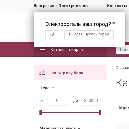
Ваш регион:
Электросталь
Контакты
Электросталь ваш город?
✖
Да
Выбрать другой город
Каталог товаров
Главна
Фильтр подбора
Ка
Цена
от
до
Мале
Материал корпуса