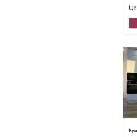
Це
Кух