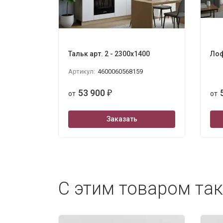
Тальк арт. 2 - 2300х1400
Лоф
Артикул:
4600060568159
53 900
от
₽
от
Заказать
С этим товаром та