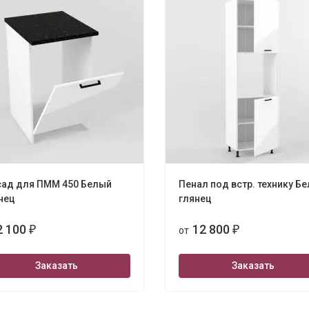
ад для ПММ 450 Белый
Пенал под встр. технику Б
нец
глянец
2 100
12 800
₽
от
₽
Заказать
Заказать