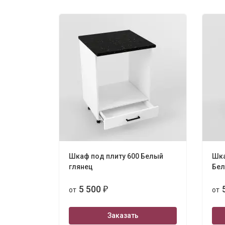
Шкаф под плиту 600 Белый
Шка
глянец
Бел
5 500
от
₽
от
Заказать