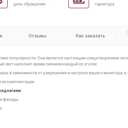
день обращения
гарнитура
и
Отзывы
Как заказать
пике популярности. Она является настоящим олицетворением легк
ый свет наполнит ярким сиянием каждый ее уголок.
нала, в зависимости от разрешения и настроек вашего монитора, а
тов комплектации.
предлагаем:
 и фасады
я