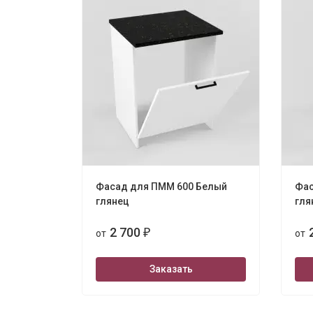
Фасад для ПММ 600 Белый
Фас
глянец
гля
2 700
от
₽
от
Заказать